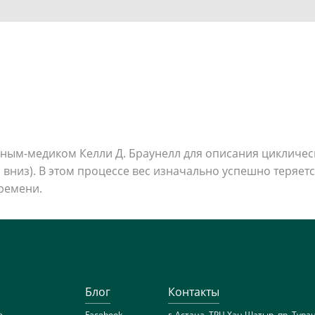
ченым-медиком Келли Д. Браунелл для описания цикличес
вниз). В этом процессе вес изначально успешно теряет
ремени.
Блог
Контакты
e
Facebook
г. Астана, ТРЦ Хан Шатыр, пр. Тура