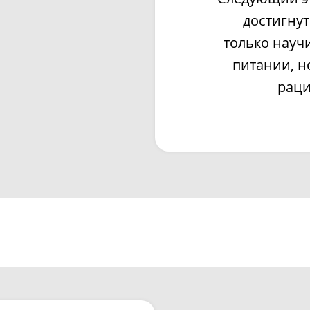
достигнут
только науч
питании, н
раци