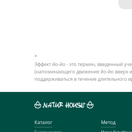
*
Эффект йо-йо - это термин, введенный у
(напоминающего движение йо-йо вверх и 
поддерживаться в течение длительного в
Каталог
Метод
Снижение веса
Метод NaturHous