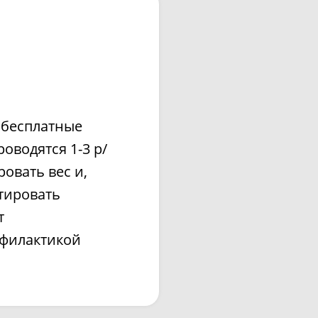
 бесплатные
оводятся 1-3 р/
ровать вес и,
тировать
т
офилактикой