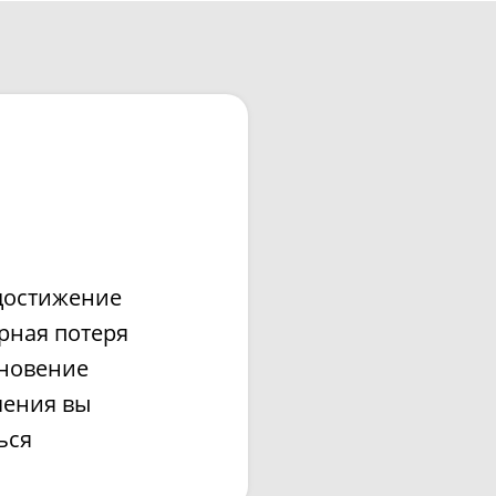
достижение
рная потеря
кновение
чения вы
ься