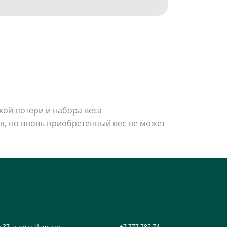
кой потери и набора веса
ся, но вновь приобретенный вес не может
н 37, аптека Цветная
+7 777 785 74